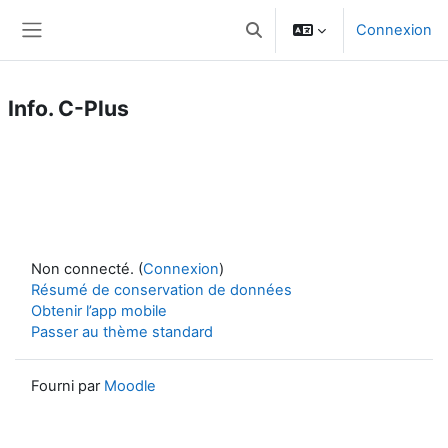
Passer au contenu principal
Connexion
Activer/désactiver la saisie 
Panneau latéral
Info. C-Plus
Non connecté. (
Connexion
)
Résumé de conservation de données
Obtenir l’app mobile
Passer au thème standard
Fourni par
Moodle